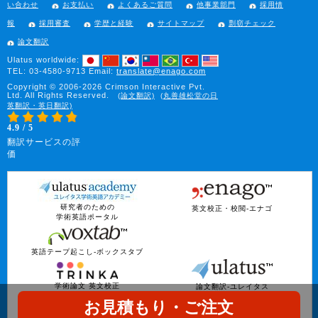
い合わせ
お支払い
よくあるご質問
他事業部門
採用情
報
採用審査
学歴と経験
サイトマップ
剽窃チェック
論文翻訳
Ulatus worldwide:
TEL: 03-4580-9713
Email:
translate@enago.com
Copyright © 2006-2026 Crimson Interactive Pvt.
Ltd. All Rights Reserved.
(論文翻訳)
(丸善雄松堂の日
英翻訳・英日翻訳)
4.9 / 5
翻訳サービスの評
価
研究者のための
英文校正・校閲-エナゴ
学術英語ポータル
英語テープ起こし-ボックスタブ
学術論文 英文校正
論文翻訳-ユレイタス
お見積もり・ご注文