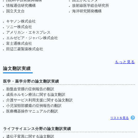
(独)科学技術振興機構
国立がんセンター
情報通信研究機構
放射線医学総合研究所
国立天文台
海洋研究開発機構
キヤノン株式会社
ソニー株式会社
アメリカン・エキスプレス
エルゼビア・ジャパン株式会社
富士通株式会社
田辺三菱製薬株式会社
もっと見る
論文翻訳実績
医学・薬学分野の論文翻訳実績
胎盤血管腫の症例報告の翻訳
成長ホルモン療法に関する論文翻訳
介護サービス利用支援に関する論文翻訳
小児深頸部膿瘍の症例報告の翻訳
医療機器操作マニュアルの翻訳
リストを見る
ライフサイエンス分野の論文翻訳実績
遺伝子変異に関する論文翻訳