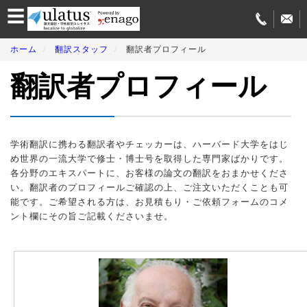
☰
学
ホーム
翻訳スタッフ
翻訳者プロフィール
術
翻
翻訳者プロフィール
訳
サ
ー
ビ
ス
紹
学術翻訳に携わる翻訳者やチェッカーは、ハーバード大学をはじ
介
め世界の一流大学で修士・博士号を取得した専門家ばかりです。
各分野のエキスパートに、お客様の論文の翻訳をおまかせくださ
論
い。翻訳者のプロフィールご確認の上、ご注文いただくことも可
文
能です。ご希望される方は、お見積もり・ご依頼フォームのコメ
投
稿
ント欄にその旨ご記載くださいませ。
サ
ー
ビ
ス
翻
訳