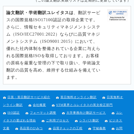
（この論文翻訳実績リストは定期的に更新しています）
論文翻訳・学術翻訳ユレイタスは
、翻訳サービ
スの国際規格ISO17100認証の取得企業です。
さらに、情報セキュリティマネジメントシステ
ム（ISO/IEC27001:2022）ならびに品質マネジ
メントシステム（ISO9001:2015）において、
優れた社内体制を整備されている企業に与えら
れる国際規格ISOを取得しております。お客様
の原稿を厳重な管理の下で取り扱い、学術論文
翻訳の品質を高め、維持する仕組みを備えてい
ます。
日英・英日翻訳サービス紹介
英日無料オンライン翻訳
日英無料オ
ンライン翻訳
会社概要
STM業界とユレイタスの英文校正部門
ISO認証
フォーマット調整
大学事務向け翻訳サービス
ユレ
イタスの選ばれる理由
ご利用プロセス
シラバス翻訳
ビジネス
文書
高品質のひみつ
品質チェックの工程
守秘義務
お問