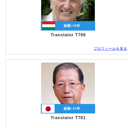
の
料
金
表
経験:
50
年
専
Translator T766
門
分
野
プロフィールを見る
論
文
翻
訳
の
エ
キ
ス
パ
ー
ト
経験:
43
年
Translator T761
お
支