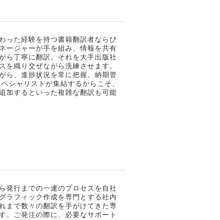
わった経験を持つ書籍翻訳者ならび
ネージャーが手を組み、情報を共有
がら丁寧に翻訳。それを大手出版社
スを織り交ぜながら洗練させます。
がら、進捗状況を常に把握。納期管
スペシャリストが集結するからこそ、
追加するといった複雑な翻訳も可能
ら発行までの一連のプロセスを自社
グラフィック作成を専門とする社内
れまで数々の翻訳を手がけてきた専
す。ご発注の際に、必要なサポート