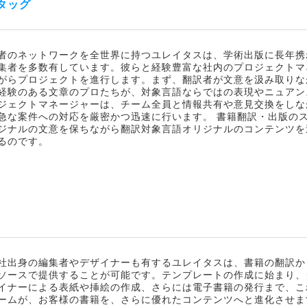
タッグ
者のネットワークを全世界に持つユレイタスは、学術出版に長年携
集者を多数有しています。彼らと経験豊富な社内のプロジェクトマ
がらプロジェクトを進行します。まず、翻訳者が文意を汲み取りな
経験のある文章のプロたちが、対象言語ならではの表現やニュアン
ジェクトマネージャーは、チーム全員と情報共有や意見交換をしな
急な案件への対応を厳密かつ迅速に行います。 書籍翻訳・出版の
ジナルの文意を保ちながら翻訳対象言語オリジナルのコンテンツを
るのです。
社出身の編集者やデザイナーも有するユレイタスは、書籍の翻訳か
ソースで提供することが可能です。テンプレートの作成に始まり、
イナーによる表紙や挿絵の作成、さらには電子書籍の発行まで、こ
ームが、お客様の書籍を、さらに優れたコンテンツへと進化させま