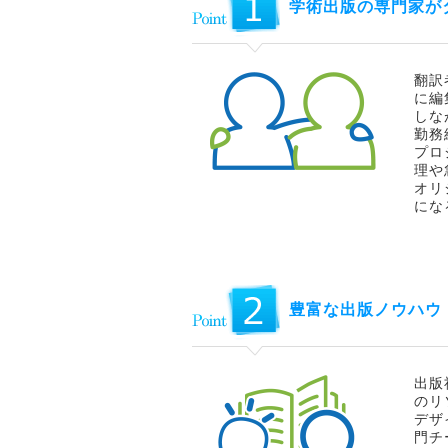
学術出版の専門家が
翻訳
に編
しな
勤務
プロ
理や
オリ
にな
豊富な出版ノウハウ
出版
のリ
デザ
門チ