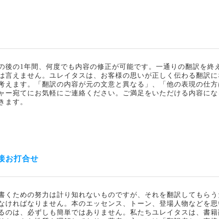
の後の1年間、何度でも内容の修正が可能です。一通りの翻訳を終
は言えません。ユレイタスは、お客様の思いが正しく伝わる翻訳に
考えます。「翻訳の内容が元の文意と異なる」、「他の表現の仕方
ャー宛てにお気軽にご連絡ください。ご満足をいただける内容にな
きます。
接お打合せ
書くための努力は計り知れないものですが、それを翻訳してもらう
なければなりません。本のエッセンス、トーン、登場人物などを思
るのは、必ずしも簡単ではありません。私たちユレイタスは、書籍