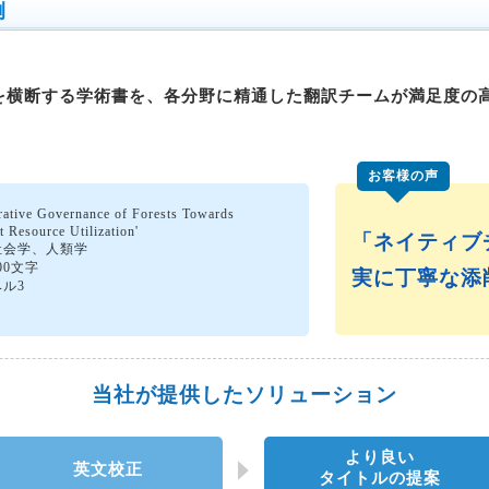
例
を横断する学術書を、各分野に精通した翻訳チームが満足度の
お客様の声
rative Governance of Forests Towards
t Resource Utilization'
「ネイティブ
社会学、人類学
000文字
実に丁寧な添
ル3
当社が提供したソリューション
より良い
英文校正
タイトルの提案