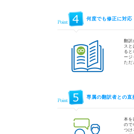
何度でも修正に対応
翻訳
スと
ると
ージ
ただ
専属の翻訳者との直
本を
ので
つけ