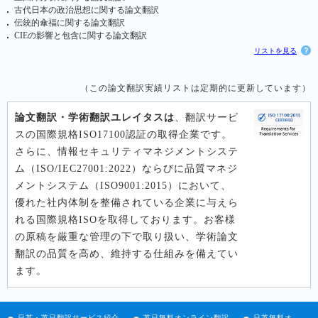
古代日本の政治思想に関する論文翻訳
伝統的傘福に関する論文翻訳
CIEの影響と包含に関する論文翻訳
リストを見る
（この論文翻訳実績リストは定期的に更新しています）
論文翻訳・学術翻訳ユレイタスは
、翻訳サービ
スの国際規格ISO17100認証の取得企業です。
さらに、情報セキュリティマネジメントシステ
ム（ISO/IEC27001:2022）ならびに品質マネジ
メントシステム（ISO9001:2015）において、
優れた社内体制を整備されている企業に与えら
れる国際規格ISOを取得しております。お客様
の原稿を厳重な管理の下で取り扱い、学術論文
翻訳の品質を高め、維持する仕組みを備えてい
ます。
日英・英日翻訳サービス紹介
英日無料オンライン翻訳
日英無料オ