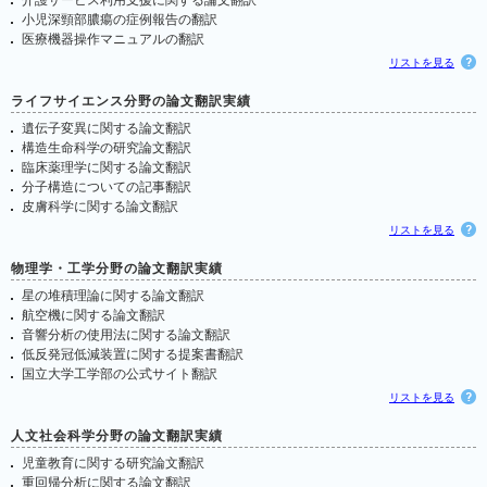
介護サービス利用支援に関する論文翻訳
小児深頸部膿瘍の症例報告の翻訳
医療機器操作マニュアルの翻訳
リストを見る
ライフサイエンス分野の論文翻訳実績
遺伝子変異に関する論文翻訳
構造生命科学の研究論文翻訳
臨床薬理学に関する論文翻訳
分子構造についての記事翻訳
皮膚科学に関する論文翻訳
リストを見る
物理学・工学分野の論文翻訳実績
星の堆積理論に関する論文翻訳
航空機に関する論文翻訳
音響分析の使用法に関する論文翻訳
低反発冠低減装置に関する提案書翻訳
国立大学工学部の公式サイト翻訳
リストを見る
人文社会科学分野の論文翻訳実績
児童教育に関する研究論文翻訳
重回帰分析に関する論文翻訳