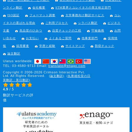
ンライン翻訳
会社概要
STM業界とユレイタスの英文校正部門
ISO認証
フォーマット調整
大学事務向け翻訳サービス
ユレ
イタスの選ばれる理由
ご利用プロセス
シラバス翻訳
ビジネス
文書
高品質のひみつ
品質チェックの工程
守秘義務
お問
い合わせ
お支払い
よくあるご質問
他事業部門
採用情
報
採用審査
学歴と経験
サイトマップ
剽窃チェック
論文翻訳
Ulatus worldwide:
TEL: 03-4580-9713
Email:
translate@enago.com
Copyright © 2006-2026 Crimson Interactive Pvt.
Ltd. All Rights Reserved.
(論文翻訳)
(丸善雄松堂の日
英翻訳・英日翻訳)
4.9 / 5
翻訳サービスの評
価
研究者のための
英文校正・校閲-エナゴ
学術英語ポータル