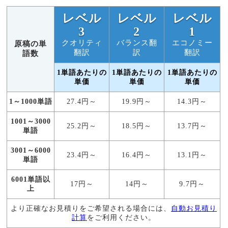
払
い
レベル
レベル
レベル
3
2
1
クオリティ
バランス翻
エコノミー
原稿の単
翻訳
訳
翻訳
語数
1単語あたりの
1単語あたりの
1単語あたりの
単価
単価
単価
1～1000単語
27.4円～
19.9円～
14.3円～
1001～3000
25.2円～
18.5円～
13.7円～
単語
3001～6000
23.4円～
16.4円～
13.1円～
単語
6001単語以
17円～
14円～
9.7円～
上
より正確なお見積りをご希望される場合には、
自動お見積り
計算
をご利用ください。