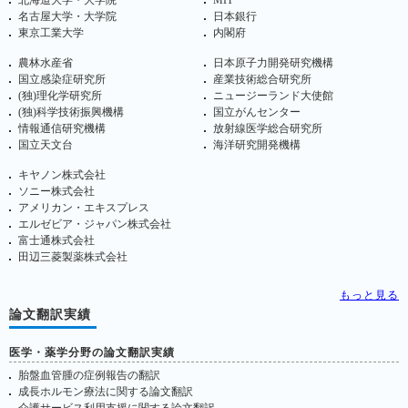
北海道大学・大学院
MIT
名古屋大学・大学院
日本銀行
東京工業大学
内閣府
農林水産省
日本原子力開発研究機構
国立感染症研究所
産業技術総合研究所
(独)理化学研究所
ニュージーランド大使館
(独)科学技術振興機構
国立がんセンター
情報通信研究機構
放射線医学総合研究所
国立天文台
海洋研究開発機構
キヤノン株式会社
ソニー株式会社
アメリカン・エキスプレス
エルゼビア・ジャパン株式会社
富士通株式会社
田辺三菱製薬株式会社
もっと見る
論文翻訳実績
医学・薬学分野の論文翻訳実績
胎盤血管腫の症例報告の翻訳
成長ホルモン療法に関する論文翻訳