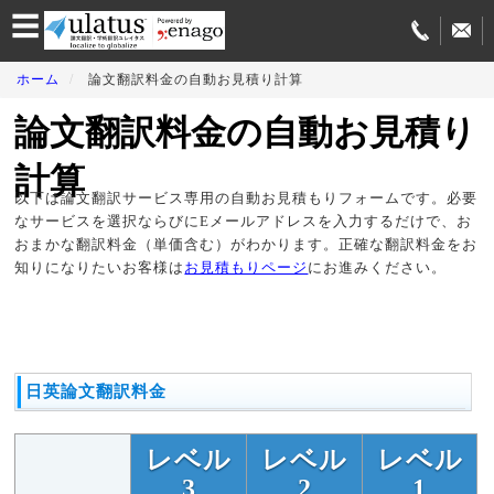
☰
学
ホーム
論文翻訳料金の自動お見積り計算
術
翻
論文翻訳料金の自動お見積り
訳
サ
ー
計算
ビ
以下は論文翻訳サービス専用の自動お見積もりフォームです。必要
ス
なサービスを選択ならびにEメールアドレスを入力するだけで、お
紹
おまかな翻訳料金（単価含む）がわかります。正確な翻訳料金をお
介
知りになりたいお客様は
お見積もりページ
にお進みください。
論
文
投
稿
サ
ー
日英論文翻訳料金
ビ
ス
レベル
レベル
レベル
翻
3
2
1
訳