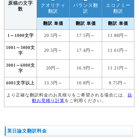
原稿の文字
の
クオリティ
バランス翻
エコノミー
数
料
翻訳
訳
翻訳
金
表
翻訳 単価
翻訳 単価
翻訳 単価
専
1～1000文字
20.5円～
17.5円～
11.88円～
門
分
1001～3000文
野
20.5円～
17.4円～
11.61円～
字
論
3001～6000文
文
20円～
16.9円～
11.21円～
字
翻
訳
6001文字以上
13.3円～
10.8円～
8.75円～
の
エ
より正確な翻訳料金のお見積りをご希望される場合には、
自
キ
動お見積り計算
をご利用ください。
ス
パ
ー
ト
お
英日論文翻訳料金
支