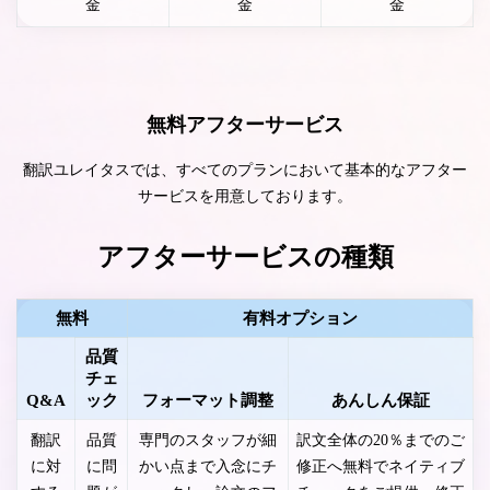
金
金
金
無料アフターサービス
翻訳ユレイタスでは、すべてのプランにおいて基本的なアフター
サービスを用意しております。
アフターサービスの種類
無料
有料オプション
品質
チェ
Q&A
ック
フォーマット調整
あんしん保証
翻訳
品質
専門のスタッフが細
訳文全体の20％までのご
に対
に問
かい点まで入念にチ
修正へ無料でネイティブ