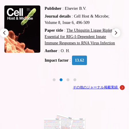
Publisher
: 2013 Massachusetts Medical
Society
Journal details
: The New England Journal
of Medicine; Volume 366,Pages 2390-2396
Paper title
:
Thrombosis from a Prothrombin
Mutation Conveying Antithrombin Resistance
Author
: Tetsuhto Kojima
Impact factor
:
53.298
その他のジャーナル掲載実績