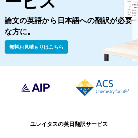
ービス
ビ
ス
論文の英語から日本語への翻訳が必要
翻
訳
な方に。
の
料
無料お見積もりはこちら
金
表
専
門
分
野
論
文
翻
ユレイタスの英日翻訳サービス
訳
の