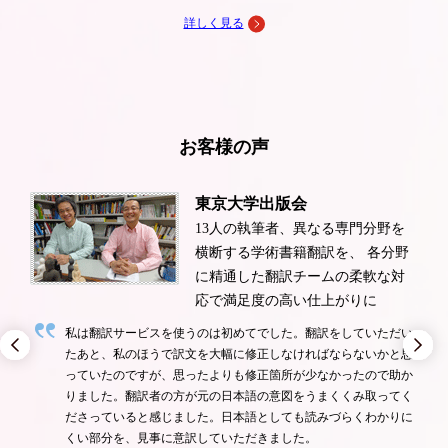
詳しく見る
お客様の声
東京大学出版会
ため
13人の執筆者、異なる専門分野を
日本
横断する学術書籍翻訳を、 各分野
に精通した翻訳チームの柔軟な対
応で満足度の高い仕上がりに
があ
訳が
私は翻訳サービスを使うのは初めてでした。翻訳をしていただい
で検
たあと、私のほうで訳文を大幅に修正しなければならないかと思
ホー
っていたのですが、思ったよりも修正箇所が少なかったので助か
もし
りました。翻訳者の方が元の日本語の意図をうまくくみ取ってく
う緊
ださっていると感じました。日本語としても読みづらくわかりに
くい部分を、見事に意訳していただきました。