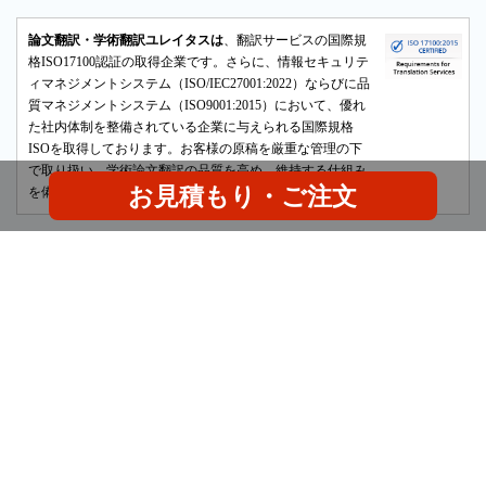
論文翻訳・学術翻訳ユレイタスは
、翻訳サービスの国際規
格ISO17100認証の取得企業です。さらに、情報セキュリテ
ィマネジメントシステム（ISO/IEC27001:2022）ならびに品
質マネジメントシステム（ISO9001:2015）において、優れ
た社内体制を整備されている企業に与えられる国際規格
ISOを取得しております。お客様の原稿を厳重な管理の下
で取り扱い、学術論文翻訳の品質を高め、維持する仕組み
お見積もり・ご注文
を備えています。
日英・英日翻訳サービス紹介
英日無料オンライン翻訳
日英無料オン
ライン翻訳
会社概要
STM業界とユレイタスの英文校正部門
ISO認
証
フォーマット調整
大学事務向け翻訳サービス
ユレイタスの選ば
れる理由
ご利用プロセス
シラバス翻訳
ビジネス文書
高品質
のひみつ
品質チェックの工程
守秘義務
お問い合わせ
お支払
い
よくあるご質問
他事業部門
採用情報
採用審査
学歴
と経験
サイトマップ
剽窃チェック
論文翻訳
Ulatus worldwide: