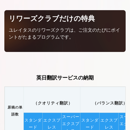
リワーズクラブだけの特典
ユレイタスのリワーズクラブは、ご注文のたびにポイ
ントがたまるプログラムです。
英日翻訳サービスの納期
（クオリティ翻訳）
（バランス翻訳）
原稿の単
語数
スーパー
スー
スタンダ
エクスプ
スタンダ
エクスプ
エクスプ
エク
ード
レス
ード
レス