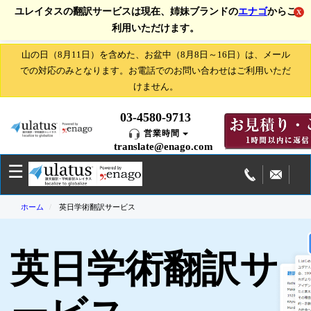
ユレイタスの翻訳サービスは現在、姉妹ブランドの
エナゴ
からご
X
利用いただけます。
学
山の日（8月11日）を含めた、お盆中（8月8日～16日）は、メール
術
での対応のみとなります。お電話でのお問い合わせはご利用いただ
翻
けません。
訳
サ
03-4580-9713
ー
営業時間
ビ
translate@enago.com
ス
☰
紹
介
ホーム
英日学術翻訳サービス
論
文
投
英日学術翻訳サ
稿
サ
ー