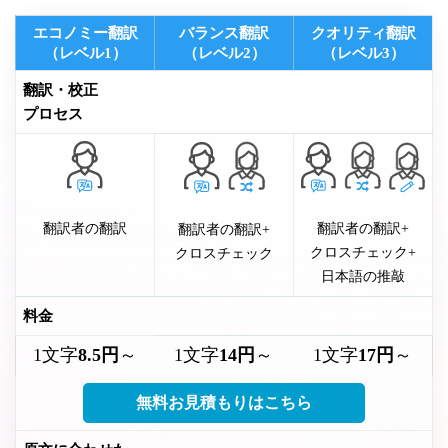
エ
キ
エコノミー翻訳
バランス翻訳
クオリティ翻訳
（レベル1）
（レベル2）
（レベル3）
ス
パ
翻訳・校正
ー
プロセス
ト
お
支
払
翻訳者の翻訳
翻訳者の翻訳+
翻訳者の翻訳+
い
クロスチェック+
クロスチェック
日本語の推敲
料金
1文字
8.5円
～
1文字
14円
～
1文字
17円
～
無料お見積もりはこちら