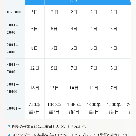
レス
レ
3日
３日
2日
2日
2日
2
0～1000
1001～
6日
5日
4日
4日
3日
2
2000
2001～
8日
7日
5日
5日
4日
3
4000
4001～
12日
9日
7日
7日
5日
4
7000
7001～
18日
13日
10日
11日
7日
6
10000
750単
1000単
1500単
1000単
1500単
200
10001～
語/日
語/日
語/日
語/日
語/日
語/
翻訳の作業日には土曜日もカウントされます。
スタンダードの納品速度のほうが、エクスプレスより品質が安定してお