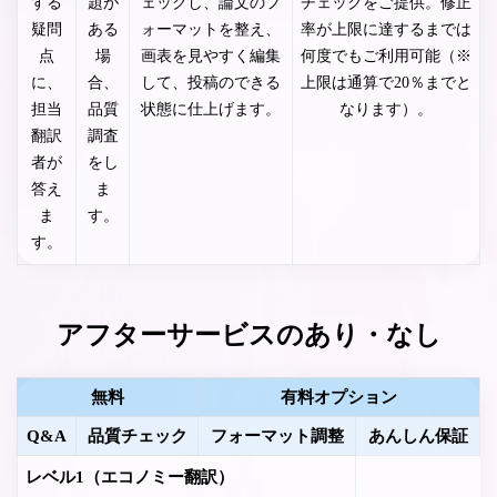
する
題が
ェックし、論文のフ
チェックをご提供。修正
疑問
ある
ォーマットを整え、
率が上限に達するまでは
点
場
画表を見やすく編集
何度でもご利用可能（※
に、
合、
して、投稿のできる
上限は通算で20％までと
担当
品質
状態に仕上げます。
なります）。
翻訳
調査
者が
をし
答え
ま
ま
す。
す。
アフターサービスのあり・なし
無料
有料オプション
Q&A
品質チェック
フォーマット調整
あんしん保証
レベル1（エコノミー翻訳）