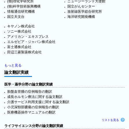
(独)理化学研究所
ニュージーランド大使館
(独)科学技術振興機構
国立がんセンター
情報通信研究機構
放射線医学総合研究所
国立天文台
海洋研究開発機構
キヤノン株式会社
ソニー株式会社
アメリカン・エキスプレス
エルゼビア・ジャパン株式会社
富士通株式会社
田辺三菱製薬株式会社
もっと見る
論文翻訳実績
医学・薬学分野の論文翻訳実績
胎盤血管腫の症例報告の翻訳
成長ホルモン療法に関する論文翻訳
介護サービス利用支援に関する論文翻訳
小児深頸部膿瘍の症例報告の翻訳
医療機器操作マニュアルの翻訳
リストを見る
ライフサイエンス分野の論文翻訳実績