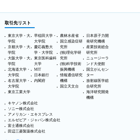
取引先リスト
東京大学・大
早稲田大学・
農林水産省
日本原子力開
学院
大学院
国立感染症研
発研究機構
京都大学・大
慶応義塾大
究所
産業技術総合
学院
学・大学院
(独)理化学研
研究所
大阪大学・大
東京医科歯科
究所
ニュージーラ
学院
大学
(独)科学技術
ンド大使館
北海道大学・
MIT
振興機構
国立がんセン
大学院
日本銀行
情報通信研究
ター
名古屋大学・
内閣府
機構
放射線医学総
大学院
国立天文台
合研究所
東京工業大学
海洋研究開発
機構
キヤノン株式会社
ソニー株式会社
アメリカン・エキスプレス
エルゼビア・ジャパン株式会社
富士通株式会社
田辺三菱製薬株式会社