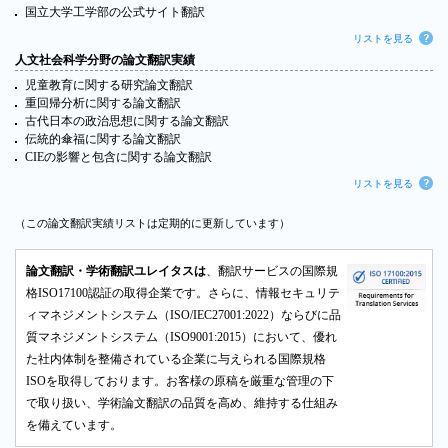
国立大学工学部の公式サイト翻訳
リストを見る
人文社会科学分野の論文翻訳実績
児童教育に関する研究論文翻訳
重回帰分析に関する論文翻訳
古代日本の政治思想に関する論文翻訳
伝統的傘福に関する論文翻訳
CIEの影響と包含に関する論文翻訳
リストを見る
（この論文翻訳実績リストは定期的に更新しています）
論文翻訳・学術翻訳ユレイタスは
、翻訳サービスの国際規
格ISO17100認証の取得企業です。さらに、情報セキュリテ
ィマネジメントシステム（ISO/IEC27001:2022）ならびに品
質マネジメントシステム（ISO9001:2015）において、優れ
た社内体制を整備されている企業に与えられる国際規格
ISOを取得しております。お客様の原稿を厳重な管理の下
で取り扱い、学術論文翻訳の品質を高め、維持する仕組み
を備えています。