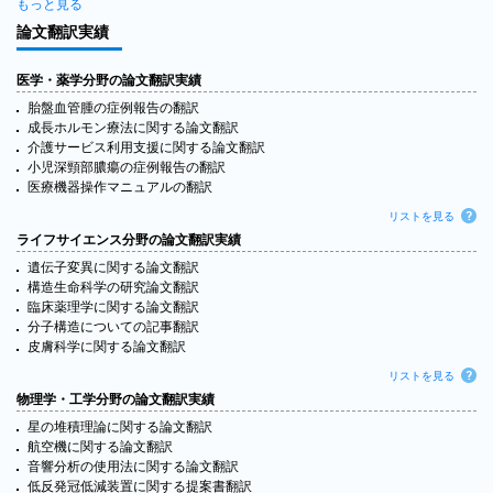
もっと見る
論文翻訳実績
医学・薬学分野の論文翻訳実績
胎盤血管腫の症例報告の翻訳
成長ホルモン療法に関する論文翻訳
介護サービス利用支援に関する論文翻訳
小児深頸部膿瘍の症例報告の翻訳
医療機器操作マニュアルの翻訳
リストを見る
ライフサイエンス分野の論文翻訳実績
遺伝子変異に関する論文翻訳
構造生命科学の研究論文翻訳
臨床薬理学に関する論文翻訳
分子構造についての記事翻訳
皮膚科学に関する論文翻訳
リストを見る
物理学・工学分野の論文翻訳実績
星の堆積理論に関する論文翻訳
航空機に関する論文翻訳
音響分析の使用法に関する論文翻訳
低反発冠低減装置に関する提案書翻訳